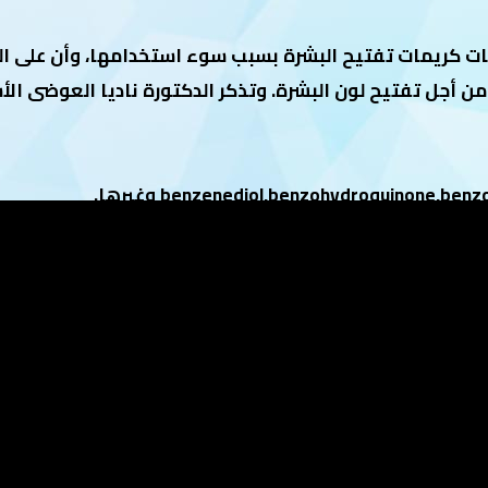
ات كريمات تفتيح البشرة بسبب سوء استخدامها، وأن على ا
ن أجل تفتيح لون البشرة. وتذكر الدكتورة ناديا العوضى الأ