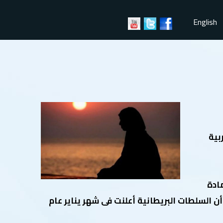
English
بية
ادة
 كانت النسبة المسموح بها من مادة هيدروكينون فى مستحضرات التجميل داخل أوربا (2%) إلا أن السلطات البريطانية أعلنت فى شهر يناير عام