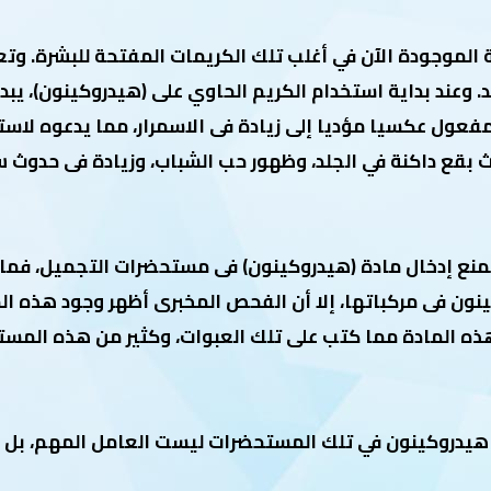
الموجودة الآن في أغلب تلك الكريمات المفتحة للبشرة. وتع
. وعند بداية استخدام الكريم الحاوي على (هيدروكينون)، يبد
ل عكسيا مؤديا إلى زيادة فى الاسمرار، مما يدعوه لاستخد
بقع داكنة في الجلد، وظهور حب الشباب، وزيادة فى حدوث سر
 تمنع إدخال مادة (هيدروكينون) فى مستحضرات التجميل، فما
عن (2%) من مادة هيدروكينون فى مركباتها، إلا أن الفحص المخبرى أظهر وج
 المادة مما كتب على تلك العبوات، وكثير من هذه المستح
ة هيدروكينون في تلك المستحضرات ليست العامل المهم، بل 