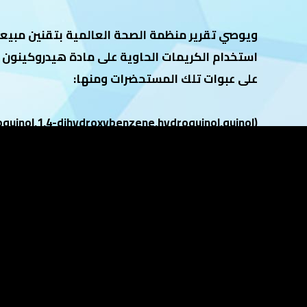
ويوصي تقرير منظمة الصحة العالمية بتقنين مبيع
استخدام الكريمات الحاوية على مادة هيدروكينون م
على عبوات تلك المستحضرات ومنها:
(benzenediol,benzohydroquinone,benzoquinol,1,4-dihydroxybenzene,hydroquinol,quinol وغيرها.
حسان شمسي باشا مجلة العربي العدد 591
نشر